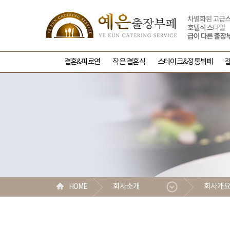
결혼&피로연
작은 결혼식
스테이크&정통뷔페
회사소개
회사개
HOME