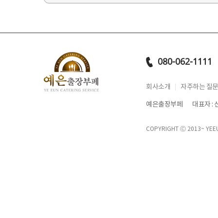
080-062-1111
회사소개
자주하는 질
예은출장부페
대표자 :
COPYRIGHT Ⓒ 2013~
YEE