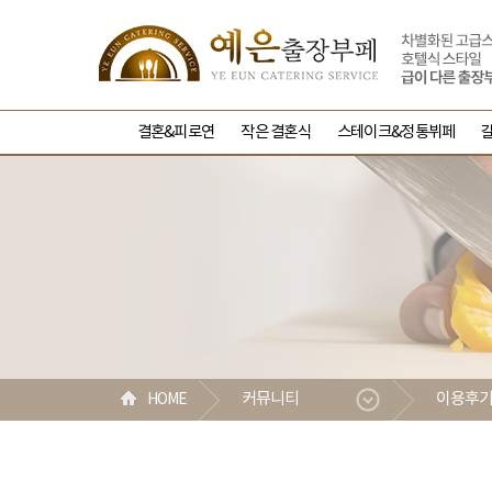
결혼&피로연
작은 결혼식
스테이크&정통뷔페
커뮤니티
이용후
HOME