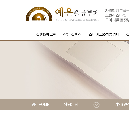
결혼&피로연
작은 결혼식
스테이크&정통뷔페
상담문의
예약(견
HOME